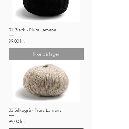
01 Black - Piura Lamana
Pris
99,00 kr.
Ikke på lager
03 Silkegrå - Piura Lamana
Pris
99,00 kr.