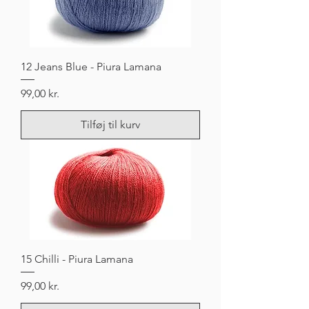
12 Jeans Blue - Piura Lamana
Pris
99,00 kr.
Tilføj til kurv
15 Chilli - Piura Lamana
Pris
99,00 kr.