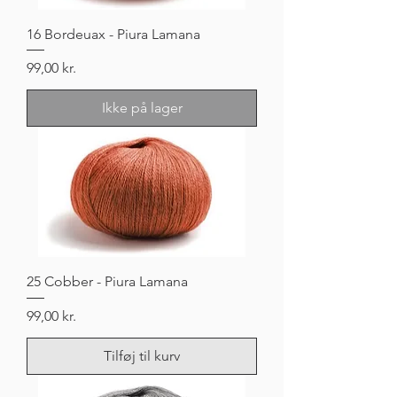
16 Bordeuax - Piura Lamana
Pris
99,00 kr.
Ikke på lager
25 Cobber - Piura Lamana
Pris
99,00 kr.
Tilføj til kurv