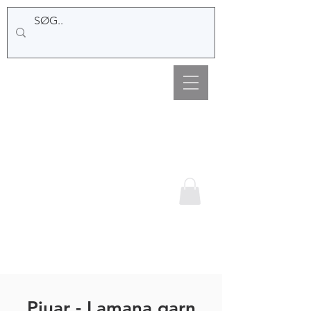
Hemsø Broderi og
Garn
Piuar - Lamana garn