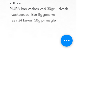
x 10 cm
PIURA kan vaskes ved 30gr uldvask
i vaskepose. Bør liggetørre
Fås i 34 farver 50g pr nøgle
DU FINDER OS HER
Hemsø Broderi og Garn
Vestre Landevej 13
4930 Maribo
Danmark
:
+45 50 41 04 09
Mobil
E-mail
Info@hemsoebroderi.dk
ÅBNINGSTIDER
Mandag: Lukket.
Tirsdag:
10.00 - 13.00
Onsdag:
13.00 - 16.00