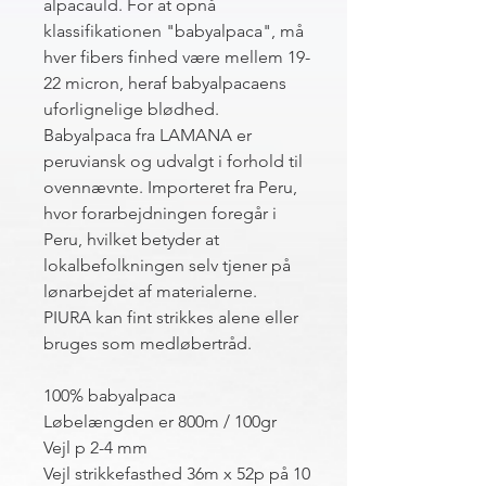
alpacauld. For at opnå
klassifikationen "babyalpaca", må
hver fibers finhed være mellem 19-
22 micron, heraf babyalpacaens
uforlignelige blødhed.
Babyalpaca fra LAMANA er
peruviansk og udvalgt i forhold til
ovennævnte. Importeret fra Peru,
hvor forarbejdningen foregår i
Peru, hvilket betyder at
lokalbefolkningen selv tjener på
lønarbejdet af materialerne.
PIURA kan fint strikkes alene eller
bruges som medløbertråd.
100% babyalpaca
Løbelængden er 800m / 100gr
Vejl p 2-4 mm
Vejl strikkefasthed 36m x 52p på 10