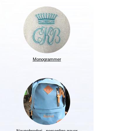
Monogrammer
Navnebroderi - personlige gaver