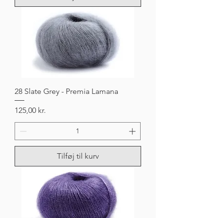
28 Slate Grey - Premia Lamana
Pris
125,00 kr.
Tilføj til kurv