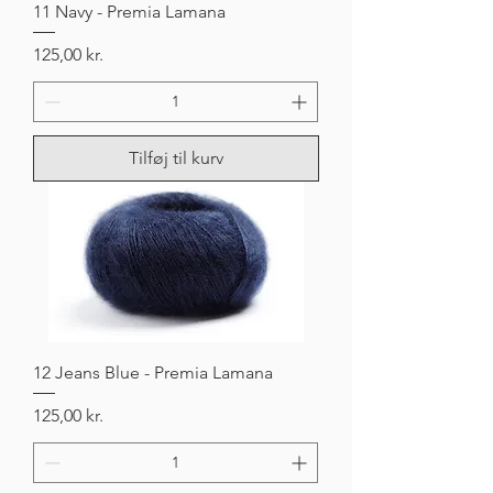
11 Navy - Premia Lamana
Pris
125,00 kr.
Tilføj til kurv
12 Jeans Blue - Premia Lamana
Pris
125,00 kr.