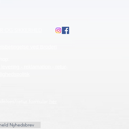
ÅR OG SIKKERHED
lsbetingelse ved Broderi
hop:
 levering - reklamation - retur-
lighedspolitik
ydelses/retur formular
her
meld Nyhedsbrev