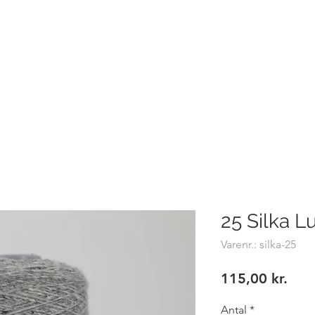
Hemsø Broderi og Garn
BRODERIVÆRKSTEDET - PRISER
BILLEDER
SYMASKI
25 Silka L
Varenr.: silka-25
Pris
115,00 kr.
Antal
*