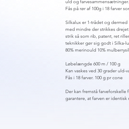
uld og farvesammensætninger.
Fås på rør af 100g i 18 farver
Silkalux er 1-trådet og dermed 
med mindre der strikkes drejet 
strik så som rib, patent, ret ril
teknikker gør sig godt i Silka-l
80% merinould 10% mulberrysil
Løbelængde 600 m / 100 g
Kan vaskes ved 30 grader uld-va
Fås i 18 farver. 100 g pr cone
Der kan fremstå farveforskelle 
garantere, at farven er identi