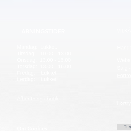
VILK
ÅBNINGSTIDER
Mandag: Lukket.
Hande
Tirsdag: 10.00 - 13.00
Onsdag: 13.00 - 16.00
Webs
Torsdag: 13.00 - 16.00
Salg -
Fredag: Lukket
Fortro
Lørdag: Lukket
Afhentning i butik
Fortr
Til
Om Cookies