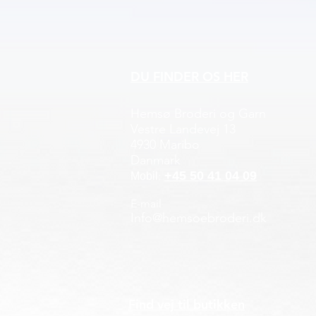
DU FINDER OS HER
Hemsø Broderi og Garn
Vestre Landevej 13
4930 Maribo
Danmark
+45 50 41 04 09
:
Mobil
E-mail
Info@hemsoebroderi.dk
Find vej til butikken