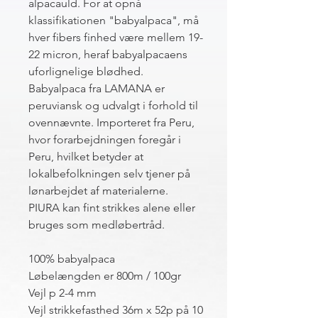
alpacauld. For at opnå
klassifikationen "babyalpaca", må
hver fibers finhed være mellem 19-
22 micron, heraf babyalpacaens
uforlignelige blødhed.
Babyalpaca fra LAMANA er
peruviansk og udvalgt i forhold til
ovennævnte. Importeret fra Peru,
hvor forarbejdningen foregår i
Peru, hvilket betyder at
lokalbefolkningen selv tjener på
lønarbejdet af materialerne.
PIURA kan fint strikkes alene eller
bruges som medløbertråd.
100% babyalpaca
Løbelængden er 800m / 100gr
Vejl p 2-4 mm
Vejl strikkefasthed 36m x 52p på 10