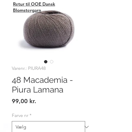
Retur til OOE Dansk
Blomstergarn
Varenr.: PIURA48
48 Macademia -
Piura Lamana
Pris
99,00 kr.
Farve nr
*