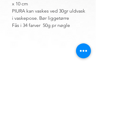
x 10 cm
PIURA kan vaskes ved 30gr uldvask
i vaskepose. Bør liggetørre
Fås i 34 farver 50g pr nøgle
DU FINDER OS HER
Hemsø Broderi og Garn
Vestre Landevej 13
4930 Maribo
Danmark
:
+45 50 41 04 09
Mobil
E-mail
Info@hemsoebroderi.dk
ÅBNINGSTIDER
Mandag: Lukket.
Tirsdag:
10.00 - 13.00
Onsdag:
13.00 - 16.00