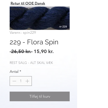
Retur til OOE Dansk
Blomstergarn
Varenr.: spin229
229 - Flora Spin
Regulær
Salgspris
 26,50 kr. 
15,90 kr.
pris
REST SALG - ALT SKAL VÆK
Antal
*
Tilføj til kurv