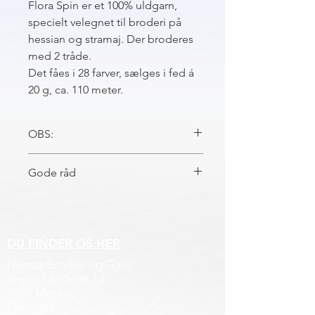
Flora Spin er et 100% uldgarn,
specielt velegnet til broderi på
hessian og stramaj. Der broderes
med 2 tråde.
Det fåes i 28 farver, sælges i fed á
20 g, ca. 110 meter.
OBS:
Bemærk:
Ved bestilling af samme farve i
Gode råd
større mængder må påregnes længere
leveringstid.
FLORA SPIN
Det anbefales at brodere de ensfarvede
felter med flora spin i samme
indfarvning.
DU FINDER OS HER
Brodér de lyse farver til sidst så
Hemsø Broderi og Garn
broderiet, ikke bliver tilsmudset under
Vestre Landevej 13
arbejdet.
4930 Maribo
Kemisk rensning anbefales til broderi
Danmark
med flora spin, hvor støvsugning ikke er