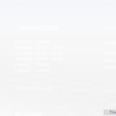
VILK
ÅBNINGSTIDER
Mandag: Lukket.
Hande
Tirsdag: 10.00 - 13.00
Onsdag: 13.00 - 16.00
Webs
Torsdag: 13.00 - 16.00
Salg -
Fredag: Lukket
Fortro
Lørdag: Lukket
Afhentning i butik
Fortr
Til
Om Cookies