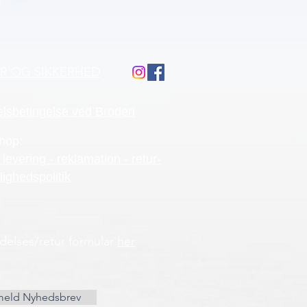
ÅR OG SIKKERHED
lsbetingelse ved Broderi
hop:
 levering - reklamation - retur-
lighedspolitik
ydelses/retur formular
her
meld Nyhedsbrev