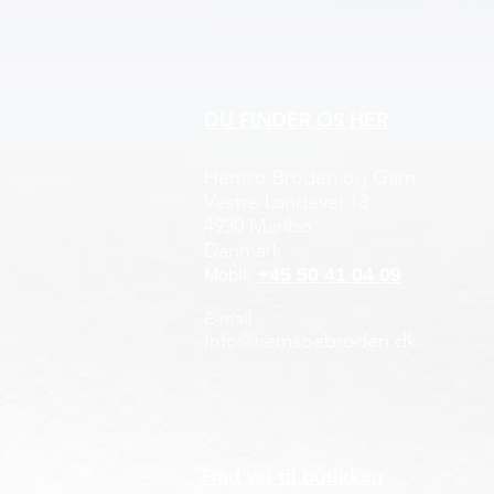
DU FINDER OS HER
Hemsø Broderi og Garn
Vestre Landevej 13
4930 Maribo
Danmark
+45 50 41 04 09
:
Mobil
E-mail
Info@hemsoebroderi.dk
Find vej til butikken