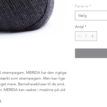
Farve nr
*
Vælg
Antal
*
S strømpegarn. MERIDA har den vigtige
lidstærkt som strømpegarn. Men kan lige
get mere. Børnehavebluser til de små.
 et. MERIDA kan vaskes i maskine på uld
d.