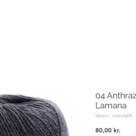
Hemsø Broderi og Garn
BRODERIVÆRKSTEDET - PRISER
BILLEDER
SYMASKI
04 Anthraz
Lamana
Varenr.: merida04
Pris
80,00 kr.