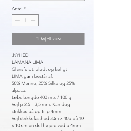
Antal
*
Tilføj til kurv
NYHED.
LAMANA LIMA
Glansfuldt, blødt og køligt
LIMA garn består af:
50% Merino, 25% Silke og 25%
alpaca.
Løbelængde 400 mtr. / 100 g
Vejl p 2,5 – 3,5 mm. Kan dog
strikkes på op til p 4mm
Vejl strikkefasthed 30m x 40p på 10
x 10 cm en del højere ved p 4mm