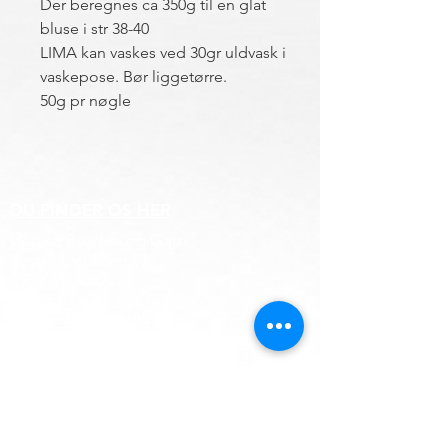
Der beregnes ca 350g til en glat
bluse i str 38-40
LIMA kan vaskes ved 30gr uldvask i
vaskepose. Bør liggetørre.
50g pr nøgle
DU FINDER OS HER
Hemsø Broderi og Garn
Vestre Landevej 13
4930 Maribo
Danmark
:
+45 50 41 04 09
Mobil
E-mail
Info@hemsoebroderi.dk
ÅBNINGSTIDER
Mandag: Lukket.