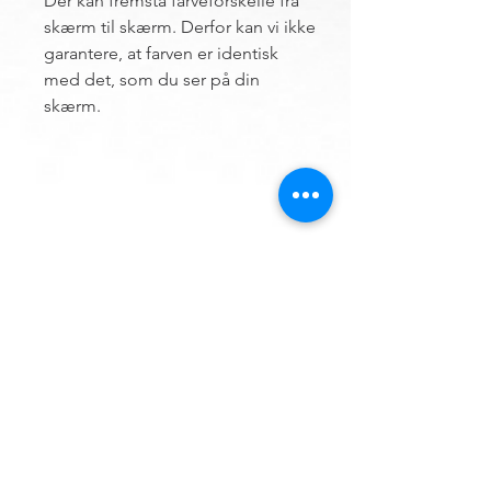
Der kan fremstå farveforskelle fra
skærm til skærm. Derfor kan vi ikke
garantere, at farven er identisk
med det, som du ser på din
skærm.
DU FINDER OS HER
Hemsø Broderi og Garn
Vestre Landevej 13
4930 Maribo
Danmark
:
+45 50 41 04 09
Mobil
E-mail
Info@hemsoebroderi.dk
ÅBNINGSTIDER
Mandag: Lukket.
Tirsdag:
10.00 - 13.00