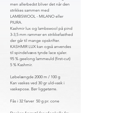
men allerbedst bliver det når den
strikkes sammen med
LAMBSWOOL - MILANO eller
PIURA.
Kashmir lux og lambswool på pind
3-3,5 mm rammer en strikkefasthed
der går til mange opskrifter.
KASHMIR LUX kan også anvendes
til spindelvævs tynde lace sjaler.
95 % geelong lammeuld (first-cut)
5 % Kashmir.
Løbelængde 2000 m / 100 g
Kan vaskes ved 30 gr uld-vask i
vaskepose. Bør liggetørre.
Fås i 32 farver 50 g pr. cone