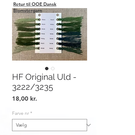
Retur til OOE Dansk
Blomstergarn
HF Original Uld -
3222/3235
Pris
18,00 kr.
Farve nr
*