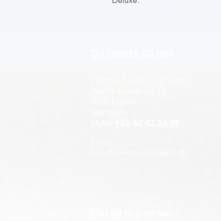
Deluxe.
DU FINDER OS HER
Hemsø Broderi og Garn
Vestre Landevej 13
4930 Maribo
Danmark
+45 50 41 04 09
:
Mobil
E-mail
Info@hemsoebroderi.dk
Find vej til butikken