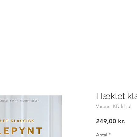
Hemsø Broderi og Garn
BRODERIVÆRKSTEDET - PRISER
BILLEDER
SYMASKI
Hæklet kla
Varenr.: KD-kl-jul
Pris
249,00 kr.
Antal
*