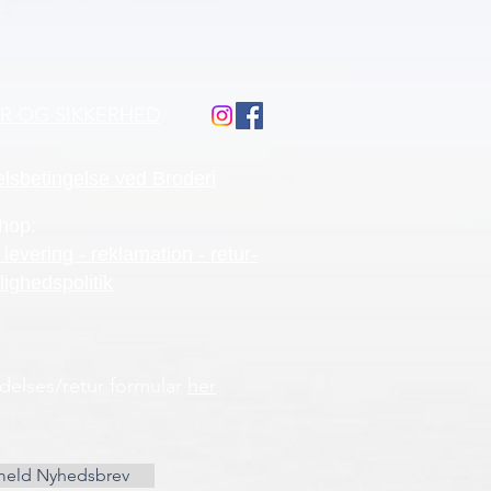
ÅR OG SIKKERHED
lsbetingelse ved Broderi
hop:
 levering - reklamation - retur-
lighedspolitik
ydelses/retur formular
her
meld Nyhedsbrev