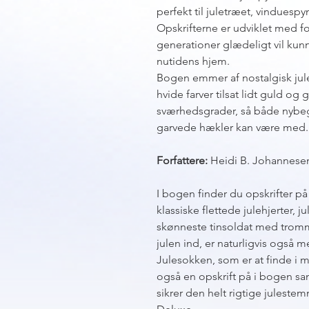
perfekt til juletræet, vinduespy
Opskrifterne er udviklet med fok
generationer glædeligt vil ku
nutidens hjem.
Bogen emmer af nostalgisk julep
hvide farver tilsat lidt guld og 
sværhedsgrader, så både nyb
garvede hækler kan være med.
Forfattere:
Heidi B. Johannesen
I bogen finder du opskrifter pa
klassiske flettede julehjerter,
skønneste tinsoldat med tromme
julen ind, er naturligvis også 
Julesokken, som er at finde i 
også en opskrift på i bogen 
sikrer den helt rigtige julestem