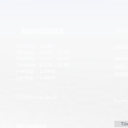
VILK
ÅBNINGSTIDER
Mandag: Lukket.
Hande
Tirsdag: 10.00 - 13.00
Onsdag: 13.00 - 16.00
Webs
Torsdag: 13.00 - 16.00
Salg -
Fredag: Lukket
Fortro
Lørdag: Lukket
Afhentning i butik
Fortr
Til
Om Cookies