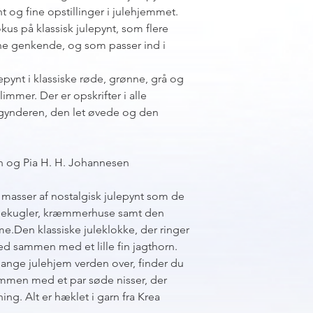
nt og fine opstillinger i julehjemmet.
us på klassisk julepynt, som flere
nne genkende, og som passer ind i
ynt i klassiske røde, grønne, grå og
glimmer. Der er opskrifter i alle
egynderen, den let øvede og den
 og Pia H. H. Johannesen
̊ masser af nostalgisk julepynt som de
 julekugler, kræmmerhuse samt den
.Den klassiske juleklokke, der ringer
med sammen med et lille fin jagthorn.
mange julehjem verden over, finder du
sammen med et par søde nisser, der
ning. Alt er hæklet i garn fra Krea