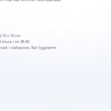
å 10 x 10 cm
 bluse i str 38-40
ask i vaskepose. Bør liggetørre.