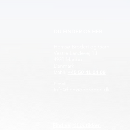
DU FINDER OS HER
Hemsø Broderi og Garn
Vestre Landevej 13
4930 Maribo
Danmark
+45 50 41 04 09
:
Mobil
E-mail
Info@hemsoebroderi.dk
Find vej til butikken