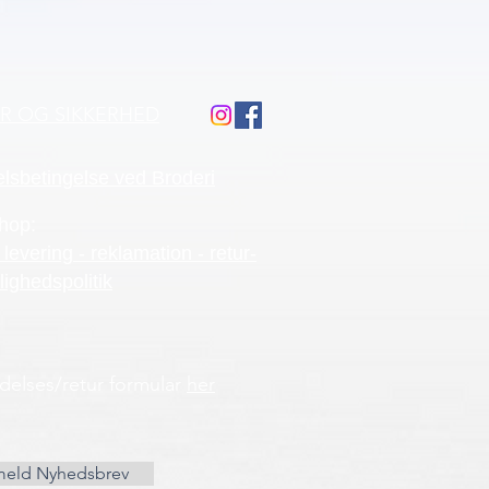
ÅR OG SIKKERHED
lsbetingelse ved Broderi
hop:
 levering - reklamation - retur-
lighedspolitik
ydelses/retur formular
her
meld Nyhedsbrev