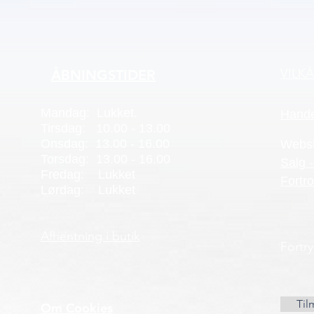
VILK
ÅBNINGSTIDER
Mandag: Lukket.
Hande
Tirsdag: 10.00 - 13.00
Onsdag: 13.00 - 16.00
Webs
Torsdag: 13.00 - 16.00
Salg -
Fredag: Lukket
Fortro
Lørdag: Lukket
Afhentning i butik
Fortr
Til
Om Cookies