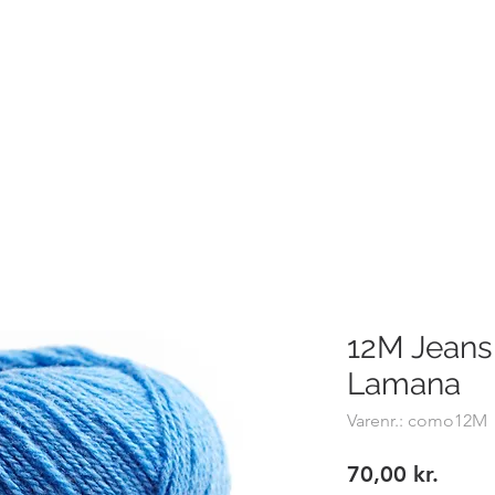
Hemsø Broderi og Garn
BRODERIVÆRKSTEDET - PRISER
BILLEDER
SYMASKI
12M Jeans
Lamana
Varenr.: como12M
Pris
70,00 kr.