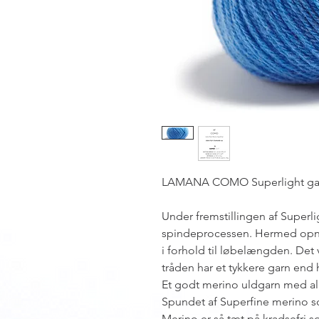
LAMANA COMO Superlight ga
Under fremstillingen af Superlig
spindeprocessen. Hermed opn
i forhold til løbelængden. Det v
tråden har et tykkere garn end
Et godt merino uldgarn med al
Spundet af Superfine merino so
Merino er så tæt på kradsefri 