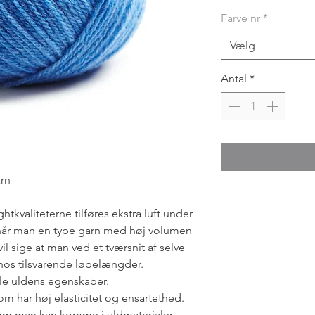
Farve nr
*
Vælg
Antal
*
rn
htkvaliteterne tilføres ekstra luft under
år man en type garn med høj volumen
il sige at man ved et tværsnit af selve
 hos tilsvarende løbelængder.
le uldens egenskaber.
m har høj elasticitet og ensartethed.
som man kan komme i uldmaterialer.