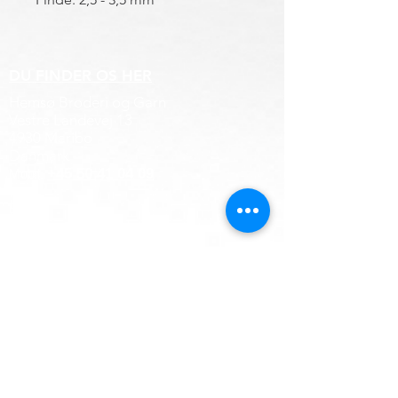
DU FINDER OS HER
Hemsø Broderi og Garn
Vestre Landevej 13
4930 Maribo
Danmark
:
+45 50 41 04 09
Mobil
E-mail
Info@hemsoebroderi.dk
ÅBNINGSTIDER
Mandag: Lukket.
Tirsdag:
10.00 - 13.00
Onsdag:
13.00 - 16.00
Torsdag:
13.00 - 16.00
Fredag: Lukket
Lørdag: Lukket