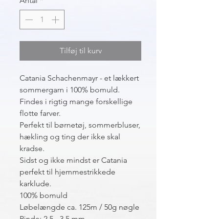
Antal
*
Tilføj til kurv
Catania Schachenmayr - et lækkert
sommergarn i 100% bomuld.
Findes i rigtig mange forskellige
flotte farver.
Perfekt til børnetøj, sommerbluser,
hækling og ting der ikke skal
kradse.
Sidst og ikke mindst er Catania
perfekt til hjemmestrikkede
karklude.
100% bomuld
Løbelængde ca. 125m / 50g nøgle
Pinde: 2,5 - 3,5 mm