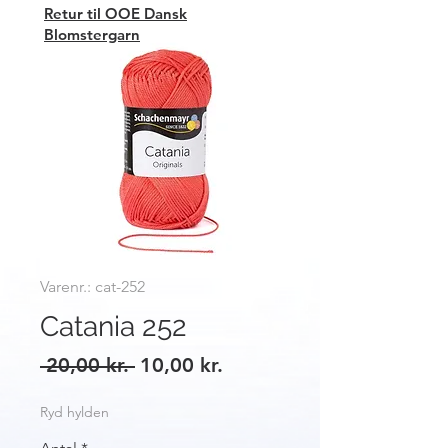
Retur til OOE Dansk
Blomstergarn
Varenr.: cat-252
Catania 252
Regulær
Salgspris
 20,00 kr. 
10,00 kr.
pris
Ryd hylden