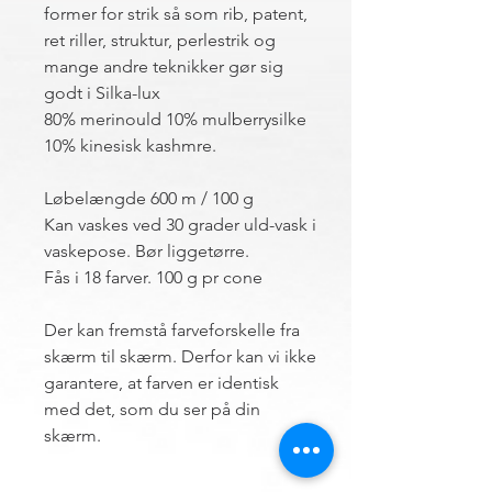
former for strik så som rib, patent,
ret riller, struktur, perlestrik og
mange andre teknikker gør sig
godt i Silka-lux
80% merinould 10% mulberrysilke
10% kinesisk kashmre.
Løbelængde 600 m / 100 g
Kan vaskes ved 30 grader uld-vask i
vaskepose. Bør liggetørre.
Fås i 18 farver. 100 g pr cone
Der kan fremstå farveforskelle fra
skærm til skærm. Derfor kan vi ikke
garantere, at farven er identisk
med det, som du ser på din
skærm.