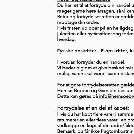
Du har ret til at fortryde din handel
meget gerne høre årsagen, så vi kan 
Retur og fortrydelsesretten er gæld
modtage din ordre.
Hvis fristen udløber på en helligdag
juleaften eller nytårsaftensdag forl
hverdag.
Fysiske opskrifter - E-opskrifter, 
Hvordan fortryder du en handel.
Vi beder dig om at give besked hvis 
mulig, varen skal være i samme sta
For at gøre fortrydelsesretten gæl
Hemsø Broderi og Garn din beslutni
Dette kan gøres på
info@hemsoebro
Fortrydelse af en del af købet:
Hvis du har købt flere varer i samme
returnerer en eller flere varer i en o
vedlægge en kopi af din ordre/faktu
Bemærk, du får ikke fragtomkostning