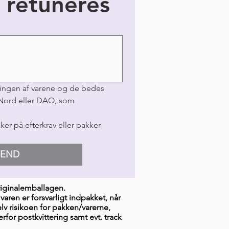
 retuneres
ringen af varene og de bedes 
Nord eller DAO, som 
r på efterkrav eller pakker 
SEND
originalemballagen.
varen er forsvarligt indpakket, når
lv risikoen for pakken/varerne,
for postkvittering samt evt. track