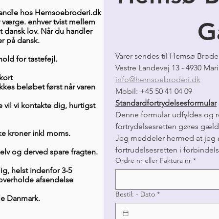
handle hos Hemsoebroderi.dk
 værge. enhver tvist mellem
G
 dansk lov. Når du handler
r på dansk.
Varer sendes til Hemsø Brode
old for tastefejl.
kort
info@hemsoebroderi.dk
kes beløbet først når varen
Mobil: +45 50 41 04 09
Standardfortrydelsesformular
 vil vi kontakte dig, hurtigst
Denne formular udfyldes og re
fortrydelsesretten gøres gæl
ske kroner inkl moms.
Jeg meddeler hermed at jeg ø
fortrudelsesretten i forbindels
selv og derved spare fragten.
Ordre nr eller Faktura nr
*
g, helst indenfor 3-5
 overholde afsendelse
Bestil: - Dato
*
le Danmark.