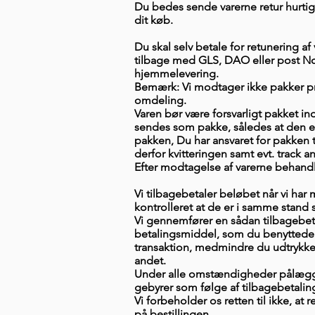
Du bedes sende varerne retur hurtigs
dit køb.
Du skal selv betale for retunering a
tilbage med GLS, DAO eller post N
hjemmelevering.
Bemærk: Vi modtager ikke pakker pr.
omdeling.
Varen bør være forsvarligt pakket in
sendes som pakke, således at den er 
pakken, Du har ansvaret for pakken 
derfor kvitteringen samt evt. track 
Efter modtagelse af varerne behandl
Vi tilbagebetaler beløbet når vi har
kontrolleret at de er i samme stand
Vi gennemfører en sådan tilbageb
betalingsmiddel, som du benyttede
transaktion, medmindre du udtrykkeli
andet.
Under alle omstændigheder pålægg
gebyrer som følge af tilbagebetali
Vi forbeholder os retten til ikke, a
på bestillingen.