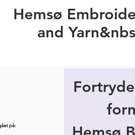
Hemsø Embroide
and Yarn&nbs
Ny side
Prices Embroidery
Kopi af Forskellig Billeder
Fortrydel
ået på:
Hemsø Br