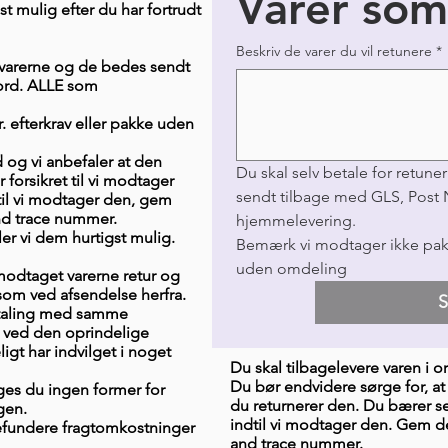
Varer som
t mulig efter du har fortrudt
Beskriv de varer du vil retunere
*
f varerne og de bedes sendt
ord. ALLE som
 efterkrav eller pakke uden
d og vi anbefaler at den
Du skal selv betale for retune
forsikret til vi modtager
sendt tilbage med GLS, Post 
til vi modtager den, gem
and trace nummer.
hjemmelevering.
er vi dem hurtigst mulig.
Bemærk vi modtager ikke pakke
uden omdeling
 modtaget varerne retur og
 som ved afsendelse herfra.
etaling med samme
 ved den oprindelige
gt har indvilget i noget
Du skal tilbagelevere varen i 
Du bør endvidere sørge for, at 
es du ingen former for
du returnerer den. Du bærer se
ngen.
indtil vi modtager den. Gem der
t refundere fragtomkostninger
and trace nummer.