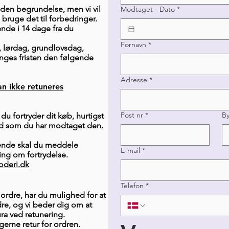
 uden begrundelse, men vi vil
Modtaget - Dato
*
bruge det til forbedringer.
ende i 14 dage fra du
Fornavn
*
, lørdag, grundlovsdag,
ænges fristen den følgende
Adresse
*
kan ikke retuneres
Post nr
*
B
du fortryder dit køb, hurtigst
nd som du har modtaget den.
dende skal du meddele
E-mail
*
ng om fortrydelse.
deri.dk
Telefon
*
 ordre, har du mulighed for at
rdre, og vi beder dig om at
ra ved retunering.
erne retur for ordren.