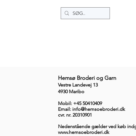
Home
Ny side
Ny side
​Hemsø Broderi og Garn
Vestre Landevej 13
4930 Maribo
Mobil: +45 50410409
Email: info@hemsoebroderi.dk
cvr. nr. 20310901
Nedenstående gælder ved køb indg
www.hemsoebroderi.dk