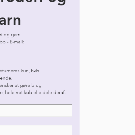
arn
ri og garn
Vestre Landevej 13 - 4930 Maribo - E-mail: 
turneres kun, hvis 
dende.
nsker at gøre brug 
e, hele mit køb elle dele deraf.