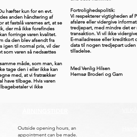
Fortrolighedspolitik:
u hæfter kun for en evt.
Vi respekterer vigtigheden af Pri
yldes anden håndtering af
afsløre eller vidergive informat
 at fastslå varernes art, at se
tredjepart, med mindre det er
ik, der må ikke forefindes
transaktion. Vi vil ikke vidergiv
an forringe varen kvalitet.
E-mailadresse eller kreditkort 
om da den blev afsendt fra
data til nogen tredjepart uden
gen til normal pris, vil der
tilladelse.
det som varen så nedsættes
å samme måde, som man, kan
Med Venlig Hilsen
e tage den i eller ikke kan
Hemsø Broderi og Garn
regne med, at vi fratrækker
al have tilbage. Hvis varen
lbagebetaler vi ikke
VILK
ÅBNINGSTIDER
Outside opening hours, an
Hande
appointment can be made.