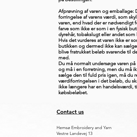
Afprøvning af varen og emballage: D
forringelse af varens værdi, som sk
varen, end hvad der er nødvendigt for
farve som ikke er som i en fysisk b
ut
dyrehår, tobakslugt eller andet som k
Hvis det vurderes at varen ikke er s
butikken og dermed ikke kan sælges i
blive fratrukket beløb svarende til 
med.​​​​​
Du må normalt undersøge varen p
og må i en forretning, men du må ikk
sælge den til fuld pris igen, må du 
værdiforringelsen i det beløb, du sk
ikke længere har en handelsværdi, ti
købsbeløbet.
Contact us
Hemsø Embroidery and Yarn
Vestre Landevej 13