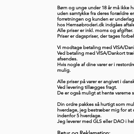
Børn og unge under 18 år må ikke 
uden samtykke fra deres forældre er
forretningen og kunden er underlagt
hos Hemsøbroderi.dk indgåes aftale
Alle priser er inkl. moms og afgifter.
Priser er dagspriser, der tages forbeh
Vi modtage betaling med VISA/Dan
Ved betaling med VISA/Dankort træk
afsendes.
Hvis nogle af dine varer er i restordre
mulig.
Alle priser på varer er angivet i dan
Ved levering tillægges fragt.
De er også muligt at hente varerne 
Din ordre pakkes så hurtigt som muli
hverdage, jeg bestræber mig for at
indenfor 5 hverdage.
Jeg leverer med GLS eller DAO i he
Retur og Reklamation: