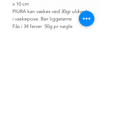
x 10 cm
PIURA kan vaskes ved 30gr uldvask
i vaskepose. Bør liggetørre
Fås i 34 farver 50g pr nøgle
Contact us
Hemsø Embroidery and Yarn
Vestre Landevej 13
4930 Maribo
Denmark
ÅBNINGSTIDER
Outside opening hours, an appointment can
be made.
Terms of trade for embroidery file design
and embroidery
Find vej til butikken