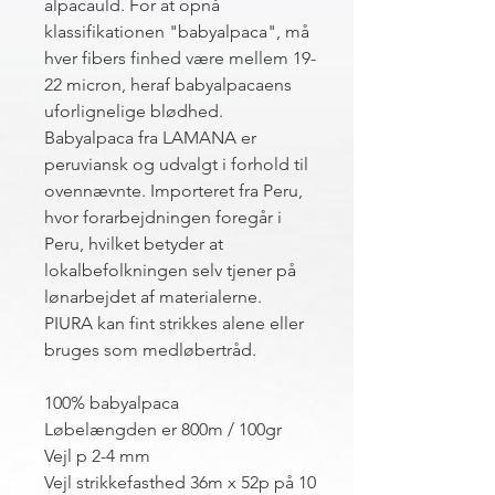
alpacauld. For at opnå
klassifikationen "babyalpaca", må
hver fibers finhed være mellem 19-
22 micron, heraf babyalpacaens
uforlignelige blødhed.
Babyalpaca fra LAMANA er
peruviansk og udvalgt i forhold til
ovennævnte. Importeret fra Peru,
hvor forarbejdningen foregår i
Peru, hvilket betyder at
lokalbefolkningen selv tjener på
lønarbejdet af materialerne.
PIURA kan fint strikkes alene eller
bruges som medløbertråd.
100% babyalpaca
Løbelængden er 800m / 100gr
Vejl p 2-4 mm
Vejl strikkefasthed 36m x 52p på 10