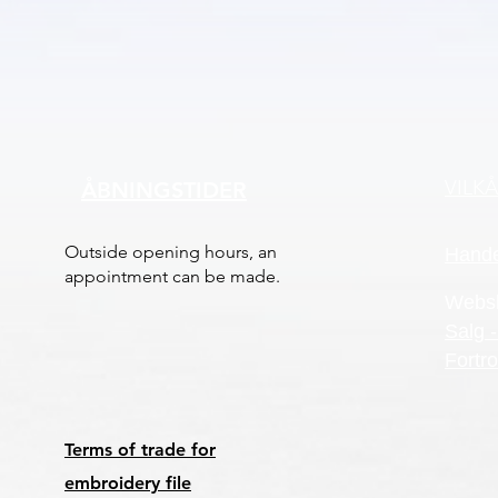
VILK
ÅBNINGSTIDER
Outside opening hours, an
Hande
appointment can be made.
Webs
Salg -
Fortro
Terms of trade for
embroidery file