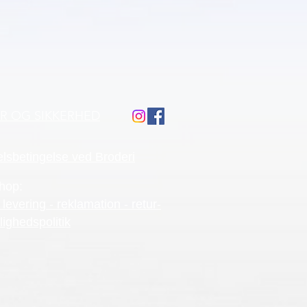
ÅR OG SIKKERHED
lsbetingelse ved Broderi
hop:
 levering - reklamation - retur-
lighedspolitik