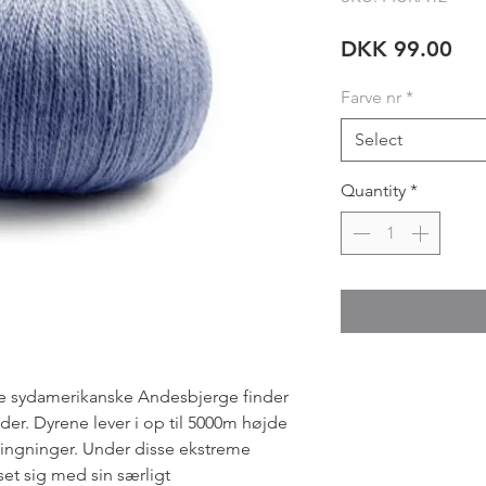
Pri
DKK 99.00
Farve nr
*
Select
Quantity
*
 de sydamerikanske Andesbjerge finder
eder. Dyrene lever i op til 5000m højde
vingninger. Under disse ekstreme
sset sig med sin særligt