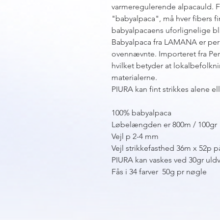
varmeregulerende alpacauld. Fo
"babyalpaca", må hver fibers f
babyalpacaens uforlignelige b
Babyalpaca fra LAMANA er peruv
ovennævnte. Importeret fra Per
hvilket betyder at lokalbefolkn
materialerne.
PIURA kan fint strikkes alene 
100% babyalpaca
Løbelængden er 800m / 100gr
Vejl p 2-4 mm
Vejl strikkefasthed 36m x 52p p
PIURA kan vaskes ved 30gr uldv
Fås i 34 farver 50g pr nøgle