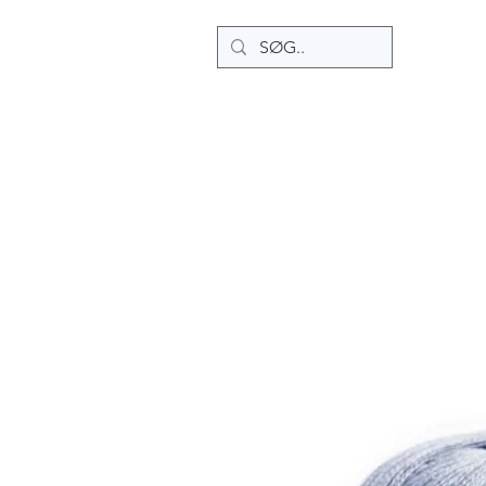
Home
Ny side
Ny side