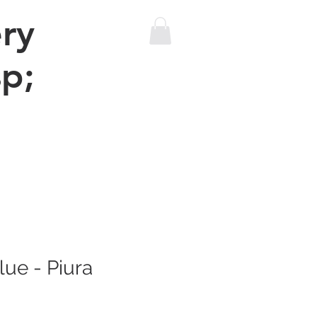
ry
p;
The sewing machine bus
More
lue - Piura