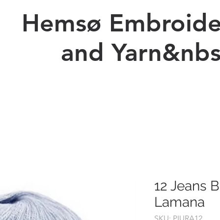
Hemsø Embroide
and Yarn&nbs
Ny side
Prices Embroidery
Kopi af Forskellig Billeder
12 Jeans B
Lamana
SKU: PIURA12