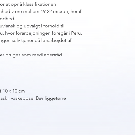
r at opnå klassifikationen
inhed være mellem 19-22 micron, heraf
lødhed.
iansk og udvalgt i forhold til
u, hvor forarbejdningen foregår i Peru,
ingen selv tjener på lønarbejdet af
eller bruges som medløbertråd.
å 10 x 10 cm
ask i vaskepose. Bør liggetørre