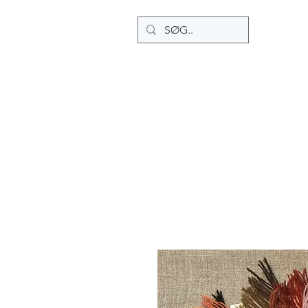
Home
Ny side
Ny side