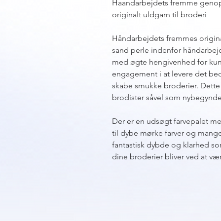
Haandarbejdets fremme genop
originalt uldgarn til broderi
Håndarbejdets fremmes original
sand perle indenfor håndarbej
med øgte hengivenhed for kuns
engagement i at levere det bedst
skabe smukke broderier. Dette 
brodister såvel som nybegyndere
Der er en udsøgt farvepalet me
til dybe mørke farver og mange
fantastisk dybde og klarhed som
dine broderier bliver ved at v