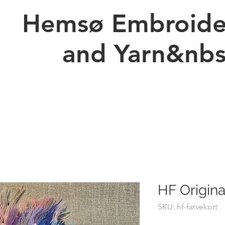
Hemsø Embroide
and Yarn&nbs
Ny side
Prices Embroidery
Kopi af Forskellig Billeder
HF Origina
SKU: hf-farvekort