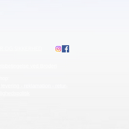
ÅR OG SIKKERHED
lsbetingelse ved Broderi
hop:
 levering - reklamation - retur-
lighedspolitik