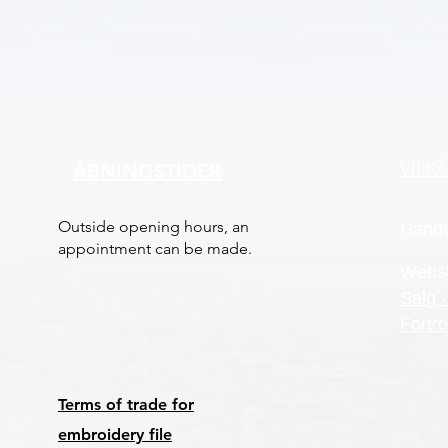
VILK
ÅBNINGSTIDER
Outside opening hours, an
Hande
appointment can be made.
Webs
Salg -
Fortro
Terms of trade for
embroidery file