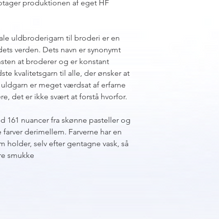
tager produktionen af eget HF
e uldbroderigarn til broderi er en
dets verden. Dets navn er synonymt
ten at broderer og er konstant
e kvalitetsgarn til alle, der ønsker at
uldgarn er meget værdsat af erfarne
, det er ikke svært at forstå hvorfor.
d 161 nuancer fra skønne pasteller og
 farver derimellem. Farverne har en
 holder, selv efter gentagne vask, så
ære smukke