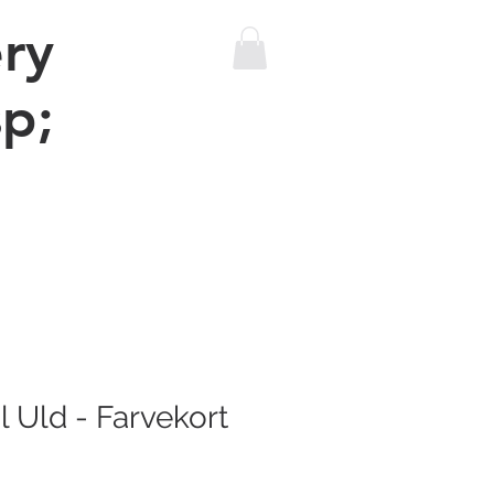
ry
p;
The sewing machine bus
More
l Uld - Farvekort