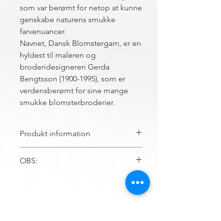
som var berømt for netop at kunne
genskabe naturens smukke
farvenuancer.
Navnet, Dansk Blomstergarn, er en
hyldest til maleren og
broderidesigneren Gerda
Bengtsson (1900-1995), som er
verdensberømt for sine mange
smukke blomsterbroderier.
Produkt information
OBS:
Produktbeskrivelse:
100% bomuld, én
dukke Blomstergarn indeholder ca. 20 m.
Ved bestilling af samme farve i større
Hvis korssting sys med Dansk Blomstergarn
mængder må påregnes længere
på:
leveringstid.
12 tr hørlærred sys almindeligvis med 1
tråd.
Contact us
10 tr hørlærred sys almindeligvis med 1