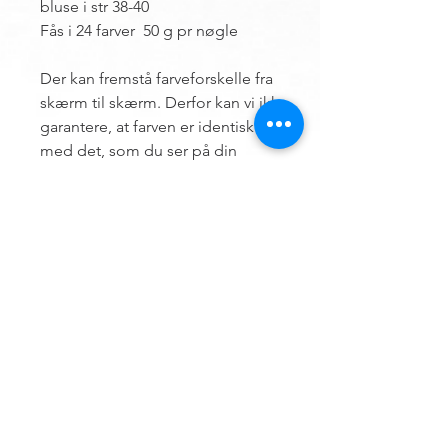
bluse i str 38-40
Fås i 24 farver 50 g pr nøgle
Der kan fremstå farveforskelle fra
skærm til skærm. Derfor kan vi ikke
garantere, at farven er identisk
med det, som du ser på din
skærm.
Contact us
Hemsø Embroidery and Yarn
Vestre Landevej 13
4930 Maribo
Denmark
ÅBNINGSTIDER
Outside opening hours, an appointment can
be made.