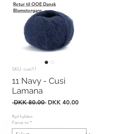
Retur til OOE Dansk
Blomstergarn
SKU: cusi11
11 Navy - Cusi
Lamana
Regular
Sale
 DKK 80.00 
DKK 40.00
Price
Price
Ryd hylden
Farve nr
*