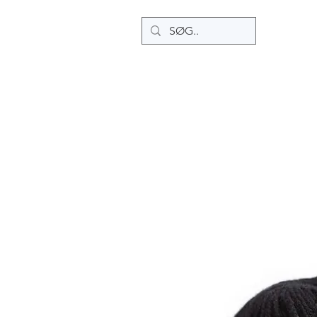
Home
Ny side
Ny side