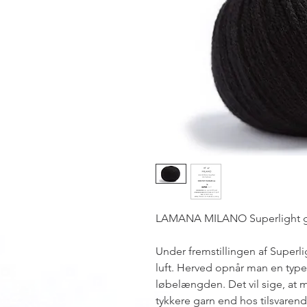
LAMANA MILANO Superlight 
Under fremstillingen af Superlig
luft. Herved opnår man en type
løbelængden. Det vil sige, at m
tykkere garn end hos tilsvaren