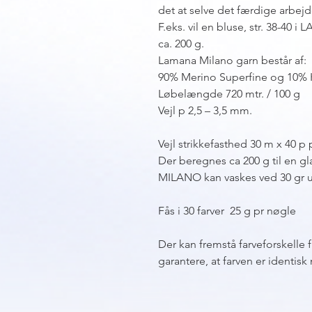
det at selve det færdige arbejd
F.eks. vil en bluse, str. 38-40
ca. 200 g.
Lamana Milano garn består af:
90% Merino Superfine og 10%
Løbelængde 720 mtr. / 100 g
Vejl p 2,5 – 3,5 mm.
Vejl strikkefasthed 30 m x 40 p 
Der beregnes ca 200 g til en gla
MILANO kan vaskes ved 30 gr ul
Fås i 30 farver 25 g pr nøgle
Der kan fremstå farveforskelle 
garantere, at farven er identi