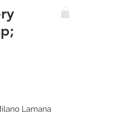
ry
p;
The sewing machine bus
More
 Milano Lamana