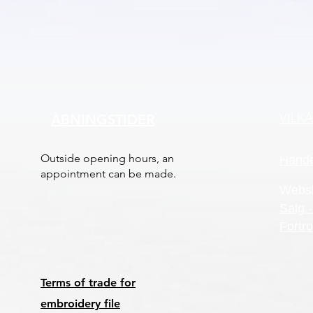
VILK
ÅBNINGSTIDER
Outside opening hours, an
Hande
appointment can be made.
Webs
Salg -
Fortro
Terms of trade for
embroidery file