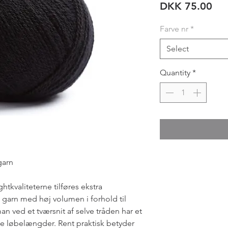
Pri
DKK 75.00
Farve nr
*
Select
Quantity
*
garn
htkvaliteterne tilføres ekstra
 garn med høj volumen i forhold til
an ved et tværsnit af selve tråden har et
de løbelængder. Rent praktisk betyder