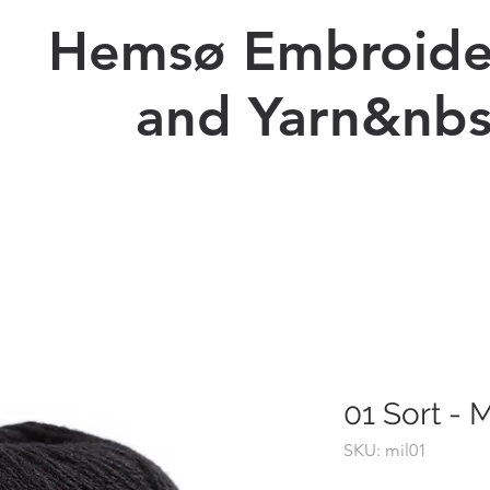
Hemsø Embroide
and Yarn&nbs
Ny side
Prices Embroidery
Kopi af Forskellig Billeder
01 Sort -
SKU: mil01