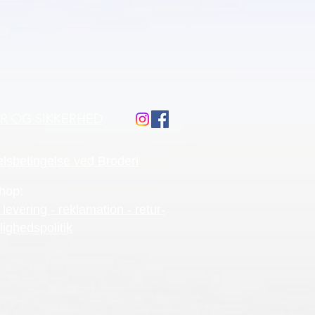
ÅR OG SIKKERHED
lsbetingelse ved Broderi
hop:
 levering - reklamation - retur-
lighedspolitik