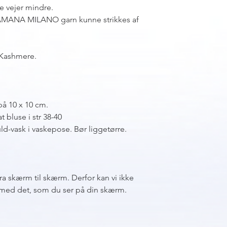
e vejer mindre.
 i LAMANA MILANO garn kunne strikkes af
 Kashmere.
på 10 x 10 cm.
t bluse i str 38-40
d-vask i vaskepose. Bør liggetørre.
fra skærm til skærm. Derfor kan vi ikke
sk med det, som du ser på din skærm.