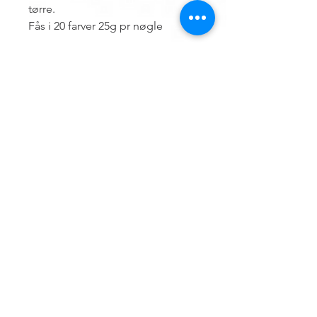
tørre.
Fås i 20 farver 25g pr nøgle
Contact us
Hemsø Embroidery and Yarn
Vestre Landevej 13
4930 Maribo
Denmark
ÅBNINGSTIDER
Outside opening hours, an appointment can
be made.
Terms of trade for embroidery file design
and embroidery
Find vej til butikken
CVR. Nr.
20310901