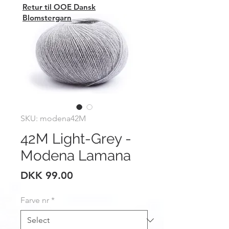
Retur til OOE Dansk
Blomstergarn
SKU: modena42M
42M Light-Grey -
Modena Lamana
Price
DKK 99.00
Farve nr
*