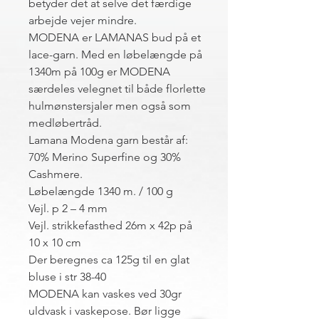
betyder det at selve det færdige
arbejde vejer mindre.
MODENA er LAMANAS bud på et
lace-garn. Med en løbelængde på
1340m på 100g er MODENA
særdeles velegnet til både florlette
hulmønstersjaler men også som
medløbertråd.
Lamana Modena garn består af:
70% Merino Superfine og 30%
Cashmere.
Løbelængde 1340 m. / 100 g
Vejl. p 2 – 4 mm
Vejl. strikkefasthed 26m x 42p på
10 x 10 cm
Der beregnes ca 125g til en glat
bluse i str 38-40
MODENA kan vaskes ved 30gr
uldvask i vaskepose. Bør ligge