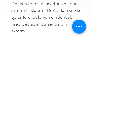
Der kan fremstå farveforskelle fra
skærm til skærm. Derfor kan vi ikke
garantere, at farven er identisk
med det, som du ser på din
skærm.
Contact us
Hemsø Embroidery and Yarn
Vestre Landevej 13
4930 Maribo
Denmark
ÅBNINGSTIDER
Outside opening hours, an appointment can
be made.
Terms of trade for embroidery file design