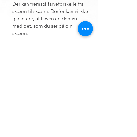
Der kan fremstå farveforskelle fra
skærm til skærm. Derfor kan vi ikke
garantere, at farven er identisk
med det, som du ser på din
skærm.
Contact us
Hemsø Embroidery and Yarn
Vestre Landevej 13
4930 Maribo
Denmark
ÅBNINGSTIDER
Outside opening hours, an appointment can
be made.
Terms of trade for embroidery file design