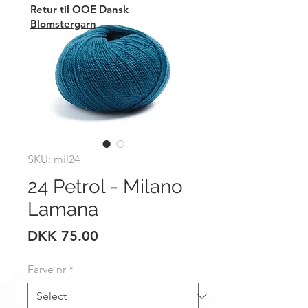
Retur til OOE Dansk
Blomstergarn
SKU: mil24
24 Petrol - Milano
Lamana
Price
DKK 75.00
Farve nr
*