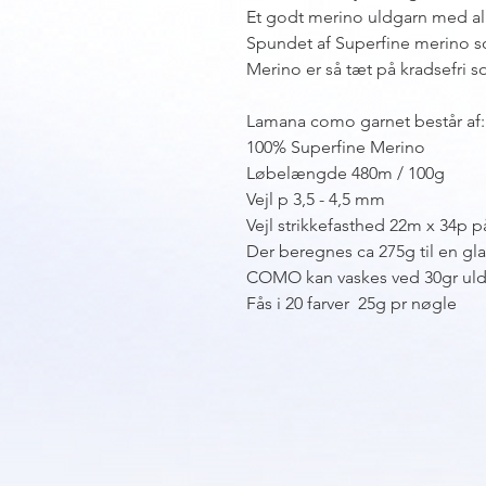
Et godt merino uldgarn med al
Spundet af Superfine merino so
Merino er så tæt på kradsefri 
Lamana como garnet består af:
100% Superfine Merino
Løbelængde 480m / 100g
Vejl p 3,5 - 4,5 mm
Vejl strikkefasthed 22m x 34p p
Der beregnes ca 275g til en glat
COMO kan vaskes ved 30gr uldv
Fås i 20 farver 25g pr nøgle