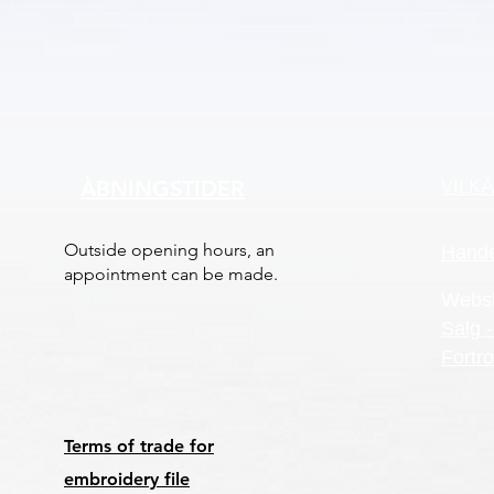
VILK
ÅBNINGSTIDER
Outside opening hours, an
Hande
appointment can be made.
Webs
Salg -
Fortro
Terms of trade for
embroidery file