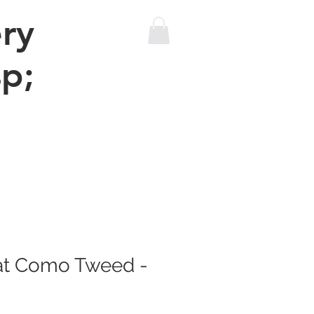
ry
p;
The sewing machine bus
More
at Como Tweed -