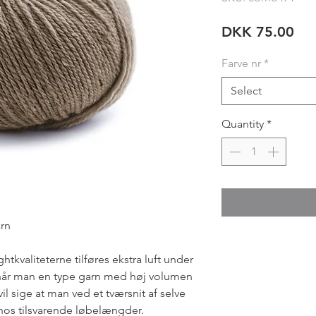
Pri
DKK 75.00
Farve nr
*
Select
Quantity
*
rn
htkvaliteterne tilføres ekstra luft under
år man en type garn med høj volumen
il sige at man ved et tværsnit af selve
 hos tilsvarende løbelængder.