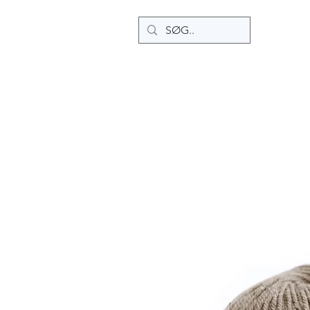
Home
Ny side
Ny side