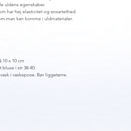
le uldens egenskaber.
m har høj elasticitet og ensartethed.
som man kan komme i uldmaterialer.
å 10 x 10 cm
 bluse i str 38-40
ask i vaskepose. Bør liggetørre.