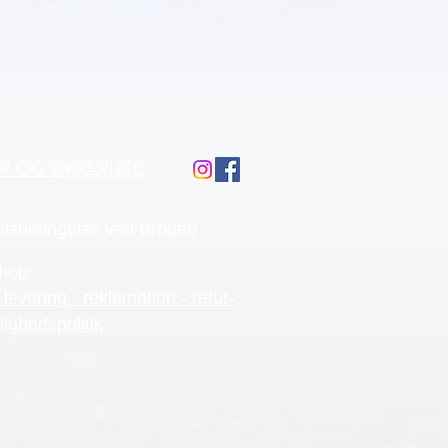
ÅR OG SIKKERHED
lsbetingelse ved Broderi
hop:
 levering - reklamation - retur-
lighedspolitik