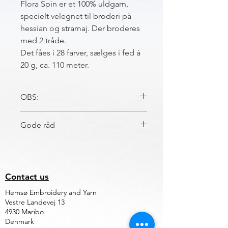
Flora Spin er et 100% uldgarn,
specielt velegnet til broderi på
hessian og stramaj. Der broderes
med 2 tråde.
Det fåes i 28 farver, sælges i fed á
20 g, ca. 110 meter.
OBS:
Bemærk:
Ved bestilling af samme farve i
Gode råd
større mængder må påregnes længere
leveringstid.
FLORA SPIN
Det anbefales at brodere de ensfarvede
felter med flora spin i samme
indfarvning.
Contact us
Brodér de lyse farver til sidst så
Hemsø Embroidery and Yarn
broderiet, ikke bliver tilsmudset under
Vestre Landevej 13
arbejdet.
4930 Maribo
Kemisk rensning anbefales til broderi
Denmark
med flora spin, hvor støvsugning ikke er