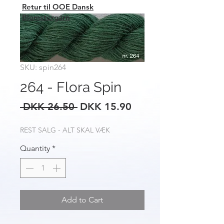
Retur til OOE Dansk
Blomstergarn
SKU: spin264
264 - Flora Spin
Regular
Sale
 DKK 26.50 
DKK 15.90
Price
Price
REST SALG - ALT SKAL VÆK
Quantity
*
Add to Cart