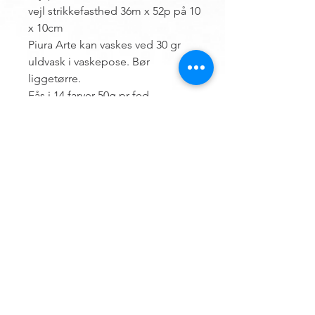
vejl strikkefasthed 36m x 52p på 10
x 10cm
Piura Arte kan vaskes ved 30 gr
uldvask i vaskepose. Bør
liggetørre.
Fås i 14 farver 50g pr fed
Contact us
Hemsø Embroidery and Yarn
Vestre Landevej 13
4930 Maribo
Denmark
ÅBNINGSTIDER
Outside opening hours, an appointment can
be made.
Terms of trade for embroidery file design