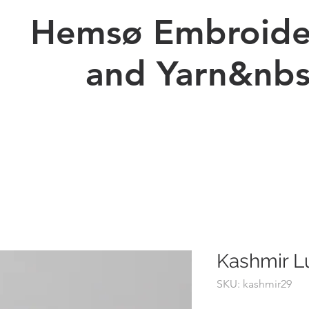
Hemsø Embroide
and Yarn&nbs
Ny side
Prices Embroidery
Kopi af Forskellig Billeder
Kashmir L
SKU: kashmir29