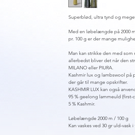
Superblød, ultra tynd og mege
Med en løbelængde på 2000 
pr. 100 g er der mange muligh
Man kan strikke den med som m
allerbedst bliver det når de
MILANO eller PIURA.
Kashmir lux og lambswool på p
der går til mange opskrifter.
KASHMIR LUX kan også anvendes
95 % geelong lammeuld (first-c
5 % Kashmir.
Løbelængde 2000 m / 100 g
Kan vaskes ved 30 gr uld-vask i