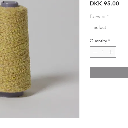
Pri
DKK 95.00
Farve nr
*
Select
Quantity
*