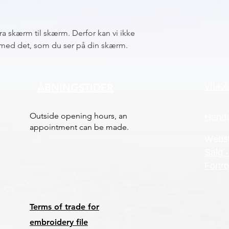
fra skærm til skærm. Derfor kan vi ikke
sk med det, som du ser på din skærm.
VILK
ÅBNINGSTIDER
Outside opening hours, an
Hande
appointment can be made.
Webs
Salg -
Fortro
Terms of trade for
embroidery file