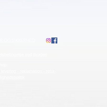
ÅR OG SIKKERHED
lsbetingelse ved Broderi
hop:
 levering - reklamation - retur-
lighedspolitik