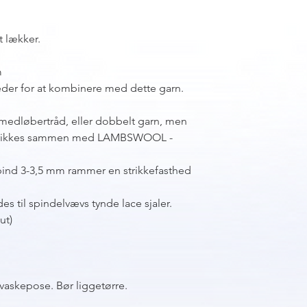
t lækker.
m
eder for at kombinere med dette garn.
edløbertråd, eller dobbelt garn, men
n strikkes sammen med LAMBSWOOL -
ind 3-3,5 mm rammer en strikkefasthed
 til spindelvævs tynde lace sjaler.
ut)
 vaskepose. Bør liggetørre.