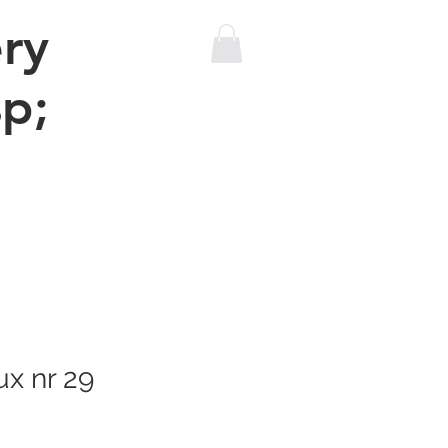
ry
p;
The sewing machine bus
More
ux nr 29