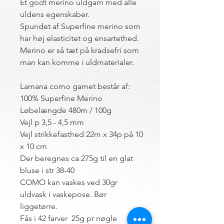
Et godt merino uldgarn med alle
uldens egenskaber.
Spundet af Superfine merino som
har høj elasticitet og ensartethed.
Merino er så tæt på kradsefri som
man kan komme i uldmaterialer.
Lamana como garnet består af:
100% Superfine Merino
Løbelængde 480m / 100g
Vejl p 3,5 - 4,5 mm
Vejl strikkefasthed 22m x 34p på 10
x 10 cm
Der beregnes ca 275g til en glat
bluse i str 38-40
COMO kan vaskes ved 30gr
uldvask i vaskepose. Bør
liggetørre.
Fås i 42 farver 25g pr nøgle