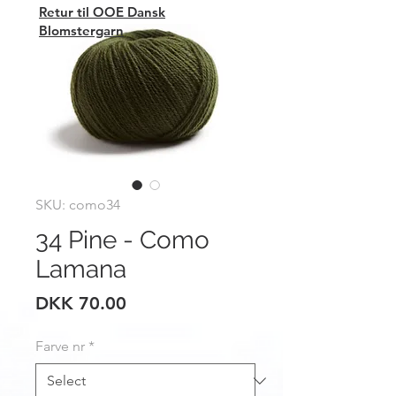
Retur til OOE Dansk
Blomstergarn
SKU: como34
34 Pine - Como
Lamana
Price
DKK 70.00
Farve nr
*