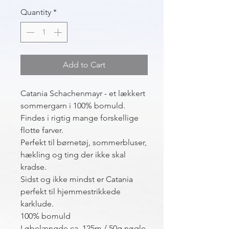
Quantity
*
Add to Cart
Catania Schachenmayr - et lækkert
sommergarn i 100% bomuld.
Findes i rigtig mange forskellige
flotte farver.
Perfekt til børnetøj, sommerbluser,
hækling og ting der ikke skal
kradse.
Sidst og ikke mindst er Catania
perfekt til hjemmestrikkede
karklude.
100% bomuld
Løbelængde ca. 125m / 50g nøgle