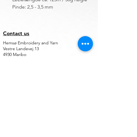
Pinde: 2,5 - 3,5 mm
Contact us
Hemsø Embroidery and Yarn
Vestre Landevej 13
4930 Maribo
Denmark
ÅBNINGSTIDER
Outside opening hours, an appointment can
be made.
Terms of trade for embroidery file design
and embroidery
Find vej til butikken
CVR. Nr.
20310901
Om Cookies