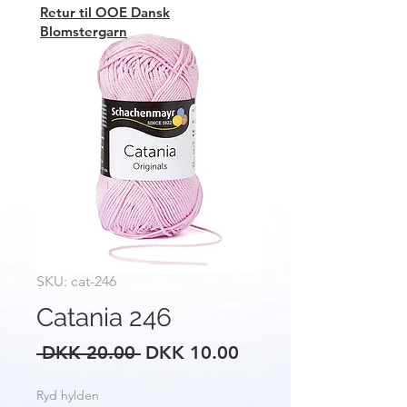
Retur til OOE Dansk
Blomstergarn
SKU: cat-246
Catania 246
Regular
Sale
 DKK 20.00 
DKK 10.00
Price
Price
Ryd hylden