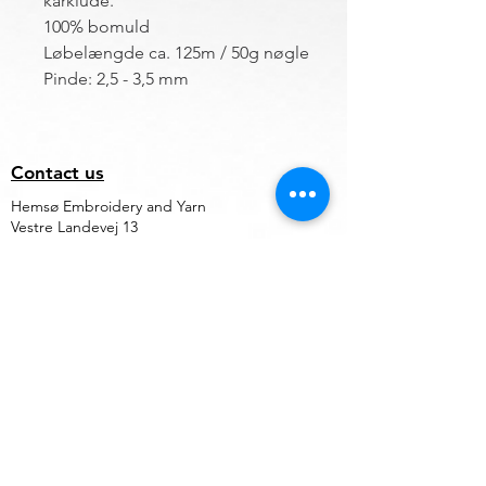
karklude.
100% bomuld
Løbelængde ca. 125m / 50g nøgle
Pinde: 2,5 - 3,5 mm
Contact us
Hemsø Embroidery and Yarn
Vestre Landevej 13
4930 Maribo
Denmark
ÅBNINGSTIDER
Outside opening hours, an appointment can
be made.
Terms of trade for embroidery file design
and embroidery
Find vej til butikken