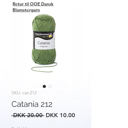
Retur til OOE Dansk
Blomstergarn
SKU: cat-212
Catania 212
Regular
Sale
 DKK 20.00 
DKK 10.00
Price
Price