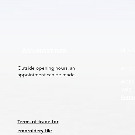
VILK
ÅBNINGSTIDER
Outside opening hours, an
Hande
appointment can be made.
Webs
Salg -
Fortro
Terms of trade for
embroidery file