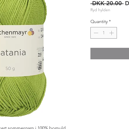
R
 DKK 20.00 
D
Ryd hylden
Pr
Quantity
*
kkert sommergarn i 100% bomuld.