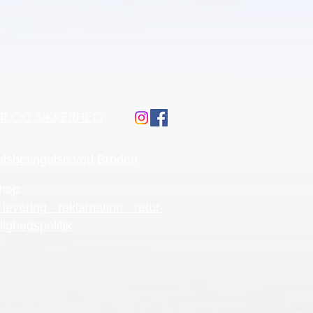
ÅR OG SIKKERHED
lsbetingelse ved Broderi
hop:
 levering - reklamation - retur-
lighedspolitik