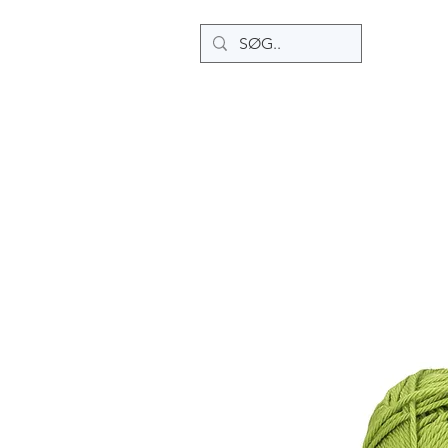
Home
Ny side
Ny side