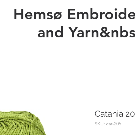
Hemsø Embroide
and Yarn&nbs
Ny side
Prices Embroidery
Kopi af Forskellig Billeder
Catania 2
SKU: cat-205