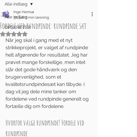
Alle indlæg
Inge Hemsø
Alle indlæg
30. jun.
3 min læsning
Fordele ved rundpinde: rundpinde sæt
OPSKRIFTER
Bedømt til NaN ud af 5 stjerner.
Når jeg skal i gang med et nyt 
strikkeprojekt, er valget af rundpinde 
helt afgørende for resultatet. Jeg har 
prøvet mange forskellige, men intet 
slår det gode håndværk og den 
brugervenlighed, som et 
kvalitetsrundpindesæt kan tilbyde. I 
dag vil jeg dele mine tanker om 
fordelene ved rundpinde generelt og 
fortælle dig om fordelene.
Hvorfor vælge rundpinde? Fordele ved 
rundpinde